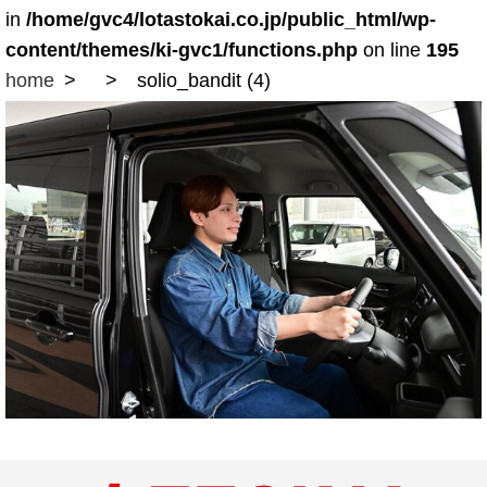
in
/home/gvc4/lotastokai.co.jp/public_html/wp-
content/themes/ki-gvc1/functions.php
on line
195
home
solio_bandit (4)