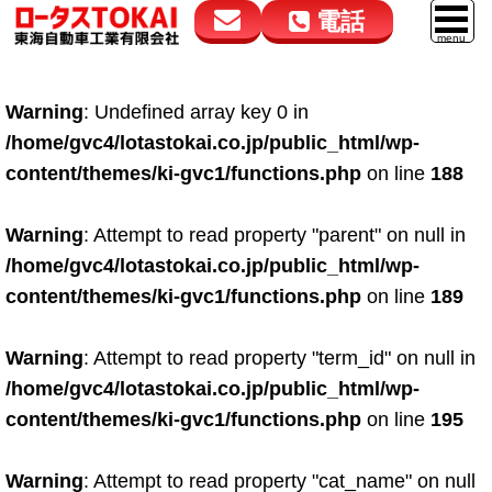
電話
花高松本店
大在店
マイカーリース
Warning
: Undefined array key 0 in
050-5264-4432
050-5264-4433
車販売
/home/gvc4/lotastokai.co.jp/public_html/wp-
9:00～18:00
9:00～18:00
content/themes/ki-gvc1/functions.php
on line
188
スマイル車検
鈑金・塗装
Warning
: Attempt to read property "parent" on null in
/home/gvc4/lotastokai.co.jp/public_html/wp-
点検・整備
content/themes/ki-gvc1/functions.php
on line
189
自動車保険
Warning
: Attempt to read property "term_id" on null in
ロードサービス
/home/gvc4/lotastokai.co.jp/public_html/wp-
レンタカー
content/themes/ki-gvc1/functions.php
on line
195
会社案内
Warning
: Attempt to read property "cat_name" on null