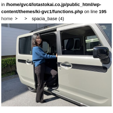
in
/home/gvc4/lotastokai.co.jp/public_html/wp-
content/themes/ki-gvc1/functions.php
on line
195
home
spacia_base (4)