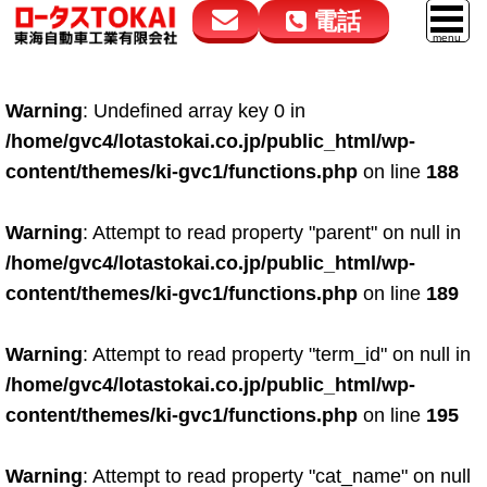
電話
花高松本店
大在店
マイカーリース
Warning
: Undefined array key 0 in
050-5264-4432
050-5264-4433
車販売
/home/gvc4/lotastokai.co.jp/public_html/wp-
9:00～18:00
9:00～18:00
content/themes/ki-gvc1/functions.php
on line
188
スマイル車検
鈑金・塗装
Warning
: Attempt to read property "parent" on null in
/home/gvc4/lotastokai.co.jp/public_html/wp-
点検・整備
content/themes/ki-gvc1/functions.php
on line
189
自動車保険
Warning
: Attempt to read property "term_id" on null in
ロードサービス
/home/gvc4/lotastokai.co.jp/public_html/wp-
レンタカー
content/themes/ki-gvc1/functions.php
on line
195
会社案内
Warning
: Attempt to read property "cat_name" on null