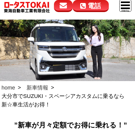
電話
花高松本店
大在店
マイカーリース
050-5264-4432
050-5264-4433
車販売
9:00～18:00
9:00～18:00
スマイル車検
鈑金・塗装
点検・整備
自動車保険
home
新車情報
大分市でSUZUKI・スペーシアカスタムに乗るなら
ロードサービス
新☆車生活がお得！
レンタカー
”新車が月々定額でお得に乗れる！”
会社案内