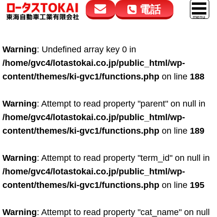
電話
花高松本店
大在店
マイカーリース
Warning
: Undefined array key 0 in
050-5264-4432
050-5264-4433
車販売
/home/gvc4/lotastokai.co.jp/public_html/wp-
9:00～18:00
9:00～18:00
content/themes/ki-gvc1/functions.php
on line
188
スマイル車検
鈑金・塗装
Warning
: Attempt to read property "parent" on null in
/home/gvc4/lotastokai.co.jp/public_html/wp-
点検・整備
content/themes/ki-gvc1/functions.php
on line
189
自動車保険
Warning
: Attempt to read property "term_id" on null in
ロードサービス
/home/gvc4/lotastokai.co.jp/public_html/wp-
レンタカー
content/themes/ki-gvc1/functions.php
on line
195
会社案内
Warning
: Attempt to read property "cat_name" on null