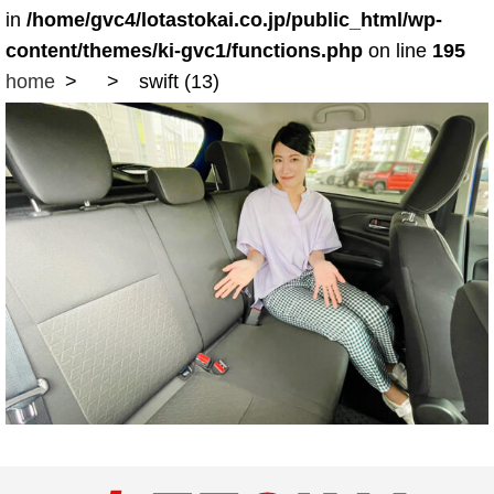
in
/home/gvc4/lotastokai.co.jp/public_html/wp-
content/themes/ki-gvc1/functions.php
on line
195
home
swift (13)