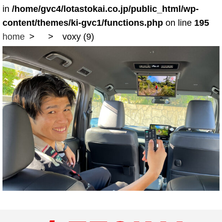
in
/home/gvc4/lotastokai.co.jp/public_html/wp-
content/themes/ki-gvc1/functions.php
on line
195
home
voxy (9)