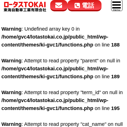
電話
花高松本店
大在店
マイカーリース
Warning
: Undefined array key 0 in
050-5264-4432
050-5264-4433
車販売
/home/gvc4/lotastokai.co.jp/public_html/wp-
9:00～18:00
9:00～18:00
content/themes/ki-gvc1/functions.php
on line
188
スマイル車検
鈑金・塗装
Warning
: Attempt to read property "parent" on null in
/home/gvc4/lotastokai.co.jp/public_html/wp-
点検・整備
content/themes/ki-gvc1/functions.php
on line
189
自動車保険
Warning
: Attempt to read property "term_id" on null in
ロードサービス
/home/gvc4/lotastokai.co.jp/public_html/wp-
レンタカー
content/themes/ki-gvc1/functions.php
on line
195
会社案内
Warning
: Attempt to read property "cat_name" on null