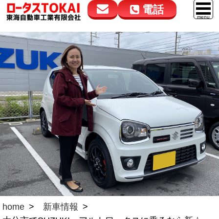
電話
花高松本店
大在店
マイカーリース
050-5264-4432
050-5264-4433
車販売
9:00～18:00
9:00～18:00
スマイル車検
鈑金・塗装
点検・整備
自動車保険
ロードサービス
レンタカー
会社案内
home
新車情報