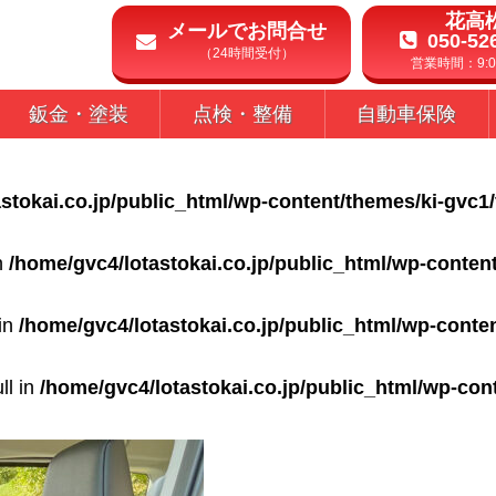
花高
メールでお問合せ
050-52
（24時間受付）
営業時間：9:00
鈑金・塗装
点検・整備
自動車保険
stokai.co.jp/public_html/wp-content/themes/ki-gvc1
in
/home/gvc4/lotastokai.co.jp/public_html/wp-conten
 in
/home/gvc4/lotastokai.co.jp/public_html/wp-conte
ll in
/home/gvc4/lotastokai.co.jp/public_html/wp-con