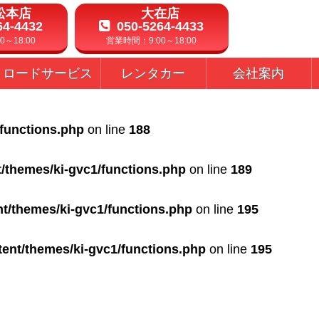
松本店
大在店
64-4432
050-5264-4433
～18:00
営業時間：9:00～18:00
ロードサービス
レンタカー
会社案内
/functions.php
on line
188
t/themes/ki-gvc1/functions.php
on line
189
nt/themes/ki-gvc1/functions.php
on line
195
tent/themes/ki-gvc1/functions.php
on line
195