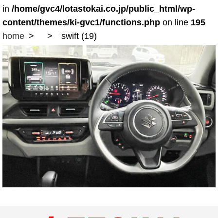
in
/home/gvc4/lotastokai.co.jp/public_html/wp-
content/themes/ki-gvc1/functions.php
on line
195
home
swift (19)