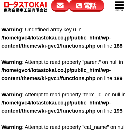
電話
花高松本店
大在店
マイカーリース
Warning
: Undefined array key 0 in
050-5264-4432
050-5264-4433
車販売
/home/gvc4/lotastokai.co.jp/public_html/wp-
9:00～18:00
9:00～18:00
content/themes/ki-gvc1/functions.php
on line
188
スマイル車検
鈑金・塗装
Warning
: Attempt to read property "parent" on null in
/home/gvc4/lotastokai.co.jp/public_html/wp-
点検・整備
content/themes/ki-gvc1/functions.php
on line
189
自動車保険
Warning
: Attempt to read property "term_id" on null in
ロードサービス
/home/gvc4/lotastokai.co.jp/public_html/wp-
レンタカー
content/themes/ki-gvc1/functions.php
on line
195
会社案内
Warning
: Attempt to read property "cat_name" on null