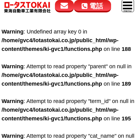
電話
花高松本店
大在店
マイカーリース
Warning
: Undefined array key 0 in
050-5264-4432
050-5264-4433
車販売
/home/gvc4/lotastokai.co.jp/public_html/wp-
9:00～18:00
9:00～18:00
content/themes/ki-gvc1/functions.php
on line
188
スマイル車検
鈑金・塗装
Warning
: Attempt to read property "parent" on null in
/home/gvc4/lotastokai.co.jp/public_html/wp-
点検・整備
content/themes/ki-gvc1/functions.php
on line
189
自動車保険
Warning
: Attempt to read property "term_id" on null in
ロードサービス
/home/gvc4/lotastokai.co.jp/public_html/wp-
レンタカー
content/themes/ki-gvc1/functions.php
on line
195
会社案内
Warning
: Attempt to read property "cat_name" on null