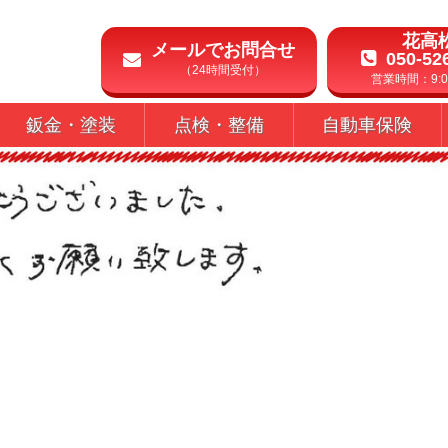
花高
メールでお問合せ
050-52
（24時間受付）
営業時間：9:00
鈑金・塗装
点検・整備
自動車保険