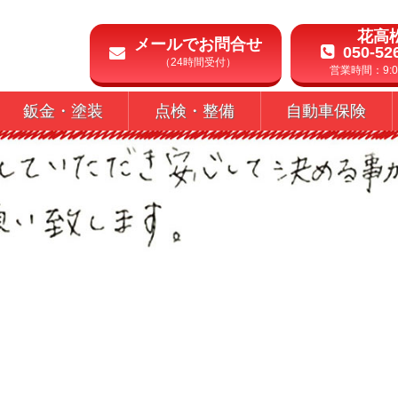
花高
メールでお問合せ
050-52
（24時間受付）
営業時間：9:00
鈑金・塗装
点検・整備
自動車保険