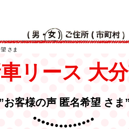
望 さま
車リース 大
”お客様の声 匿名希望 さま