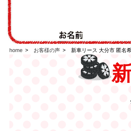
home
お客様の声
新車リース 大分市 匿名希
新