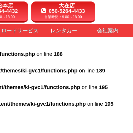
松本店
大在店
64-4432
050-5264-4433
～18:00
営業時間：9:00～18:00
ロードサービス
レンタカー
会社案内
/functions.php
on line
188
t/themes/ki-gvc1/functions.php
on line
189
nt/themes/ki-gvc1/functions.php
on line
195
tent/themes/ki-gvc1/functions.php
on line
195