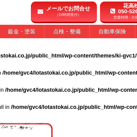
花高
メールでお問合せ
050-52
（24時間受付）
営業時間：9:00
鈑金・塗装
点検・整備
自動車保険
stokai.co.jp/public_html/wp-content/themes/ki-gvc1
in
/home/gvc4/lotastokai.co.jp/public_html/wp-conten
 in
/home/gvc4/lotastokai.co.jp/public_html/wp-conte
ll in
/home/gvc4/lotastokai.co.jp/public_html/wp-con