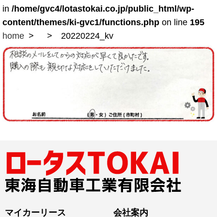
in
/home/gvc4/lotastokai.co.jp/public_html/wp-
content/themes/ki-gvc1/functions.php
on line
195
home
20220224_kv
マイカーリース
会社案内