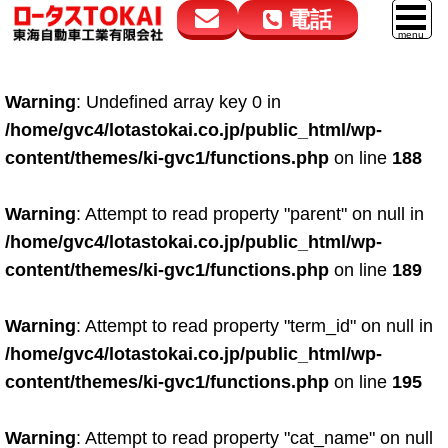
電話
花高松本店
大在店
マイカーリース
Warning
: Undefined array key 0 in
050-5264-4432
050-5264-4433
車販売
/home/gvc4/lotastokai.co.jp/public_html/wp-
9:00～18:00
9:00～18:00
content/themes/ki-gvc1/functions.php
on line
188
スマイル車検
鈑金・塗装
Warning
: Attempt to read property "parent" on null in
/home/gvc4/lotastokai.co.jp/public_html/wp-
点検・整備
content/themes/ki-gvc1/functions.php
on line
189
自動車保険
Warning
: Attempt to read property "term_id" on null in
ロードサービス
/home/gvc4/lotastokai.co.jp/public_html/wp-
レンタカー
content/themes/ki-gvc1/functions.php
on line
195
会社案内
Warning
: Attempt to read property "cat_name" on null