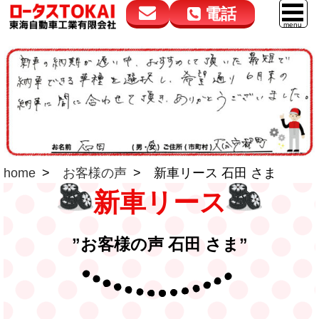
電話
花高松本店
大在店
マイカーリース
050-5264-4432
050-5264-4433
車販売
9:00～18:00
9:00～18:00
スマイル車検
鈑金・塗装
home
お客様の声
新車リース 石田 さま
点検・整備
新車リース
自動車保険
ロードサービス
”お客様の声 石田 さま”
レンタカー
会社案内