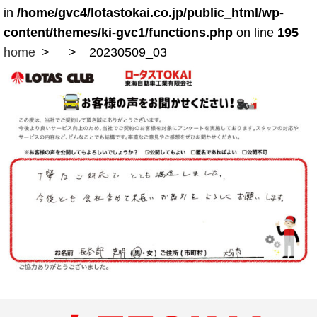
in
/home/gvc4/lotastokai.co.jp/public_html/wp-
content/themes/ki-gvc1/functions.php
on line
195
home
20230509_03