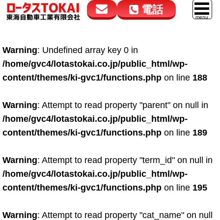
電話
花高松本店
大在店
マイカーリース
Warning
: Undefined array key 0 in
050-5264-4432
050-5264-4433
車販売
/home/gvc4/lotastokai.co.jp/public_html/wp-
9:00～18:00
9:00～18:00
content/themes/ki-gvc1/functions.php
on line
188
スマイル車検
鈑金・塗装
Warning
: Attempt to read property "parent" on null in
/home/gvc4/lotastokai.co.jp/public_html/wp-
点検・整備
content/themes/ki-gvc1/functions.php
on line
189
自動車保険
Warning
: Attempt to read property "term_id" on null in
ロードサービス
/home/gvc4/lotastokai.co.jp/public_html/wp-
レンタカー
content/themes/ki-gvc1/functions.php
on line
195
会社案内
Warning
: Attempt to read property "cat_name" on null