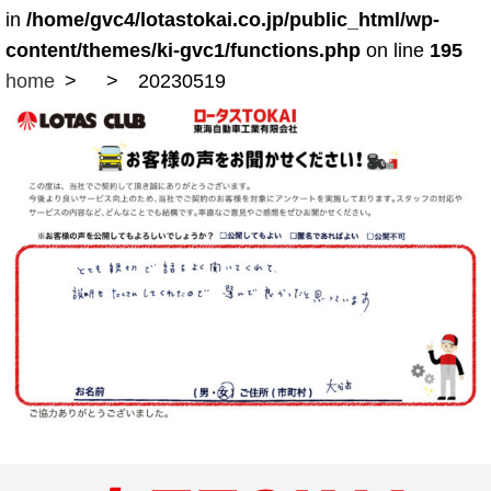
in
/home/gvc4/lotastokai.co.jp/public_html/wp-
content/themes/ki-gvc1/functions.php
on line
195
home
20230519