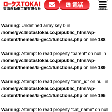
電話
花高松本店
大在店
マイカーリース
Warning
: Undefined array key 0 in
050-5264-4432
050-5264-4433
車販売
/home/gvc4/lotastokai.co.jp/public_html/wp-
9:00～18:00
9:00～18:00
content/themes/ki-gvc1/functions.php
on line
188
スマイル車検
鈑金・塗装
Warning
: Attempt to read property "parent" on null in
/home/gvc4/lotastokai.co.jp/public_html/wp-
点検・整備
content/themes/ki-gvc1/functions.php
on line
189
自動車保険
Warning
: Attempt to read property "term_id" on null in
ロードサービス
/home/gvc4/lotastokai.co.jp/public_html/wp-
レンタカー
content/themes/ki-gvc1/functions.php
on line
195
会社案内
Warning
: Attempt to read property "cat_name" on null