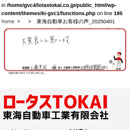
in
/home/gvc4/lotastokai.co.jp/public_html/wp-
content/themes/ki-gvc1/functions.php
on line
195
home
東海自動車お客様の声_20250401