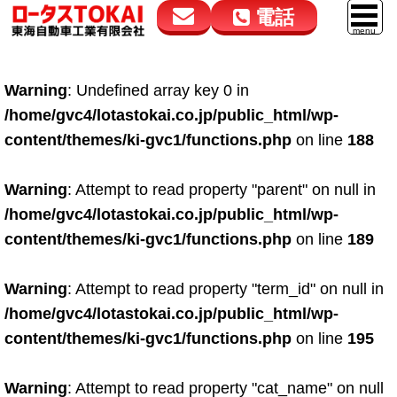
電話
花高松本店
大在店
マイカーリース
Warning
: Undefined array key 0 in
050-5264-4432
050-5264-4433
車販売
/home/gvc4/lotastokai.co.jp/public_html/wp-
9:00～18:00
9:00～18:00
content/themes/ki-gvc1/functions.php
on line
188
スマイル車検
鈑金・塗装
Warning
: Attempt to read property "parent" on null in
/home/gvc4/lotastokai.co.jp/public_html/wp-
点検・整備
content/themes/ki-gvc1/functions.php
on line
189
自動車保険
Warning
: Attempt to read property "term_id" on null in
ロードサービス
/home/gvc4/lotastokai.co.jp/public_html/wp-
レンタカー
content/themes/ki-gvc1/functions.php
on line
195
会社案内
Warning
: Attempt to read property "cat_name" on null