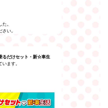
した。
ださい。
乗るだけセット・新☆車生
ています。