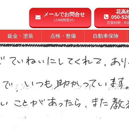
花高
メールでお問合せ
050-52
（24時間受付）
営業時間：9:00
鈑金・塗装
点検・整備
自動車保険