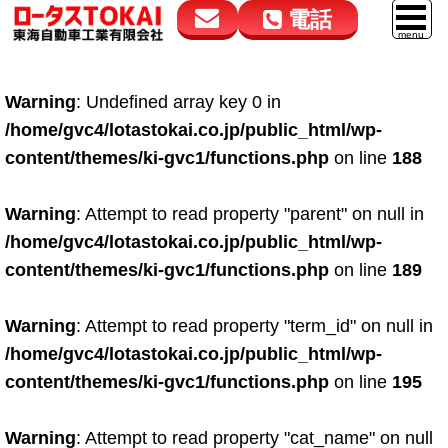
電話
花高松本店
大在店
マイカーリース
Warning
: Undefined array key 0 in
050-5264-4432
050-5264-4433
車販売
/home/gvc4/lotastokai.co.jp/public_html/wp-
9:00～18:00
9:00～18:00
content/themes/ki-gvc1/functions.php
on line
188
スマイル車検
鈑金・塗装
Warning
: Attempt to read property "parent" on null in
/home/gvc4/lotastokai.co.jp/public_html/wp-
点検・整備
content/themes/ki-gvc1/functions.php
on line
189
自動車保険
Warning
: Attempt to read property "term_id" on null in
ロードサービス
/home/gvc4/lotastokai.co.jp/public_html/wp-
レンタカー
content/themes/ki-gvc1/functions.php
on line
195
会社案内
Warning
: Attempt to read property "cat_name" on null