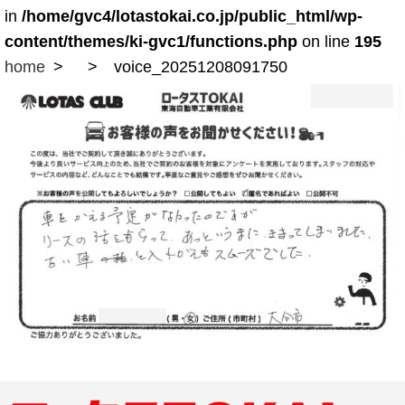
in
/home/gvc4/lotastokai.co.jp/public_html/wp-
content/themes/ki-gvc1/functions.php
on line
195
home
voice_20251208091750