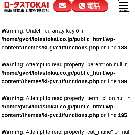
電話
花高松本店
大在店
マイカーリース
Warning
: Undefined array key 0 in
050-5264-4432
050-5264-4433
車販売
/home/gvc4/lotastokai.co.jp/public_html/wp-
9:00～18:00
9:00～18:00
content/themes/ki-gvc1/functions.php
on line
188
スマイル車検
鈑金・塗装
Warning
: Attempt to read property "parent" on null in
/home/gvc4/lotastokai.co.jp/public_html/wp-
点検・整備
content/themes/ki-gvc1/functions.php
on line
189
自動車保険
Warning
: Attempt to read property "term_id" on null in
ロードサービス
/home/gvc4/lotastokai.co.jp/public_html/wp-
レンタカー
content/themes/ki-gvc1/functions.php
on line
195
会社案内
Warning
: Attempt to read property "cat_name" on null