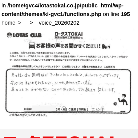
in
/home/gvc4/lotastokai.co.jp/public_html/wp-
content/themes/ki-gvc1/functions.php
on line
195
home
voice_20260202