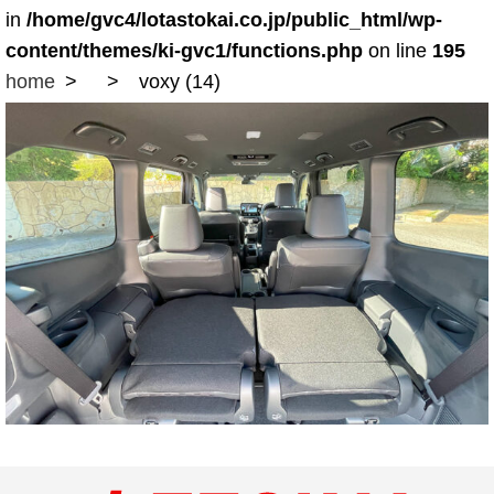
in
/home/gvc4/lotastokai.co.jp/public_html/wp-
content/themes/ki-gvc1/functions.php
on line
195
home
voxy (14)