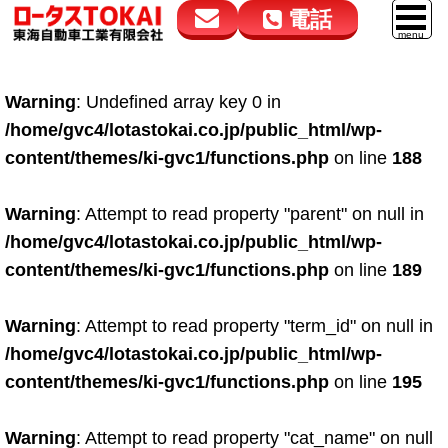
電話
花高松本店
大在店
マイカーリース
Warning
: Undefined array key 0 in
050-5264-4432
050-5264-4433
車販売
/home/gvc4/lotastokai.co.jp/public_html/wp-
9:00～18:00
9:00～18:00
content/themes/ki-gvc1/functions.php
on line
188
スマイル車検
鈑金・塗装
Warning
: Attempt to read property "parent" on null in
/home/gvc4/lotastokai.co.jp/public_html/wp-
点検・整備
content/themes/ki-gvc1/functions.php
on line
189
自動車保険
Warning
: Attempt to read property "term_id" on null in
ロードサービス
/home/gvc4/lotastokai.co.jp/public_html/wp-
レンタカー
content/themes/ki-gvc1/functions.php
on line
195
会社案内
Warning
: Attempt to read property "cat_name" on null