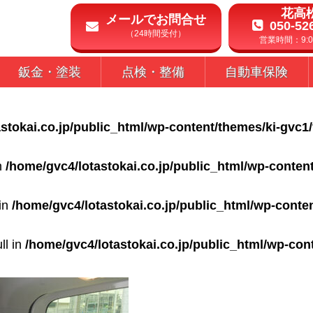
花高
メールでお問合せ
050-52
（24時間受付）
営業時間：9:00
鈑金・塗装
点検・整備
自動車保険
stokai.co.jp/public_html/wp-content/themes/ki-gvc1
in
/home/gvc4/lotastokai.co.jp/public_html/wp-conten
 in
/home/gvc4/lotastokai.co.jp/public_html/wp-conte
ll in
/home/gvc4/lotastokai.co.jp/public_html/wp-con