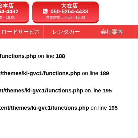
松本店
大在店
64-4432
050-5264-4433
～18:00
営業時間：9:00～18:00
ロードサービス
レンタカー
会社案内
/functions.php
on line
188
t/themes/ki-gvc1/functions.php
on line
189
nt/themes/ki-gvc1/functions.php
on line
195
tent/themes/ki-gvc1/functions.php
on line
195