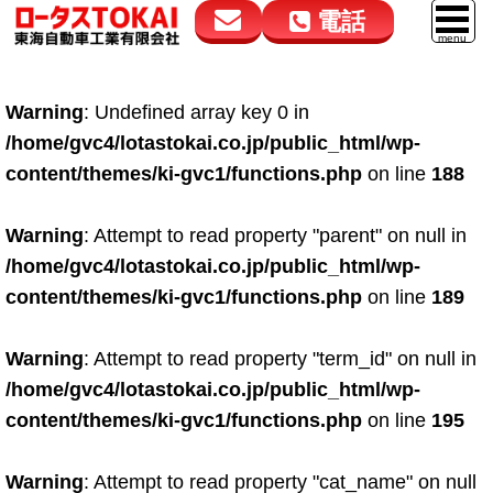
電話
花高松本店
大在店
マイカーリース
Warning
: Undefined array key 0 in
050-5264-4432
050-5264-4433
車販売
/home/gvc4/lotastokai.co.jp/public_html/wp-
9:00～18:00
9:00～18:00
content/themes/ki-gvc1/functions.php
on line
188
スマイル車検
鈑金・塗装
Warning
: Attempt to read property "parent" on null in
/home/gvc4/lotastokai.co.jp/public_html/wp-
点検・整備
content/themes/ki-gvc1/functions.php
on line
189
自動車保険
Warning
: Attempt to read property "term_id" on null in
ロードサービス
/home/gvc4/lotastokai.co.jp/public_html/wp-
レンタカー
content/themes/ki-gvc1/functions.php
on line
195
会社案内
Warning
: Attempt to read property "cat_name" on null