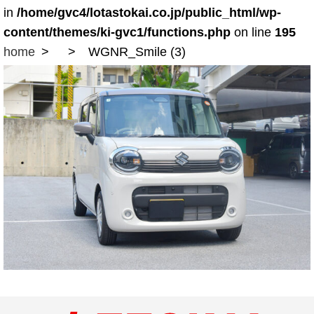
in
/home/gvc4/lotastokai.co.jp/public_html/wp-
content/themes/ki-gvc1/functions.php
on line
195
home
WGNR_Smile (3)