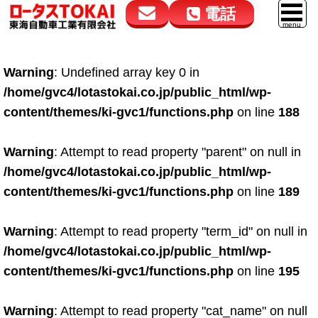
電話
花高松本店
大在店
マイカーリース
Warning
: Undefined array key 0 in
050-5264-4432
050-5264-4433
車販売
/home/gvc4/lotastokai.co.jp/public_html/wp-
9:00～18:00
9:00～18:00
content/themes/ki-gvc1/functions.php
on line
188
スマイル車検
鈑金・塗装
Warning
: Attempt to read property "parent" on null in
/home/gvc4/lotastokai.co.jp/public_html/wp-
点検・整備
content/themes/ki-gvc1/functions.php
on line
189
自動車保険
Warning
: Attempt to read property "term_id" on null in
ロードサービス
/home/gvc4/lotastokai.co.jp/public_html/wp-
レンタカー
content/themes/ki-gvc1/functions.php
on line
195
会社案内
Warning
: Attempt to read property "cat_name" on null