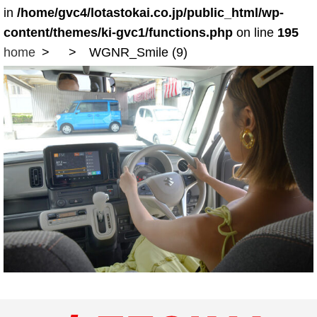
in
/home/gvc4/lotastokai.co.jp/public_html/wp-
content/themes/ki-gvc1/functions.php
on line
195
home
WGNR_Smile (9)